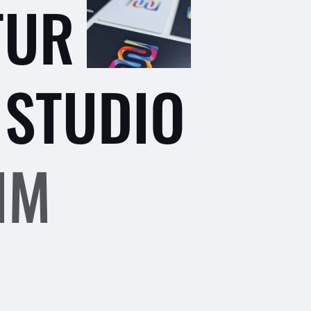
TUR
STUDIO
IM