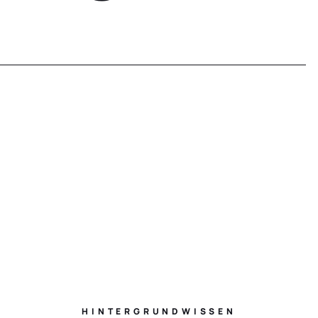
I
N
F
O
HINTERGRUNDWISSEN