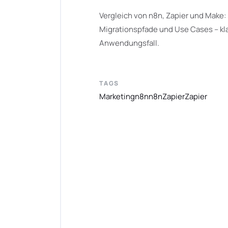
Vergleich von n8n, Zapier und Make: 
Migrationspfade und Use Cases – kl
Anwendungsfall.
TAGS
Marketing
n8n
n8n
Zapier
Zapier